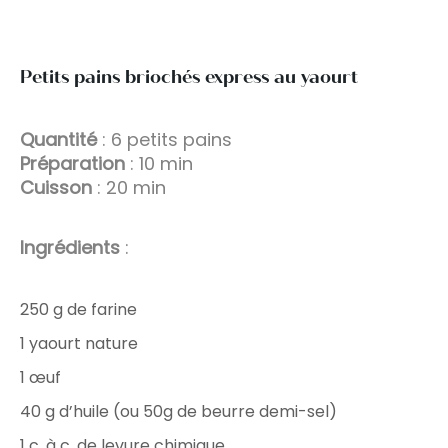
Petits pains briochés express au yaourt
Quantité
: 6 petits pains
Préparation
: 10 min
Cuisson
: 20 min
Ingrédients
:
250 g de farine
1 yaourt nature
1 œuf
40 g d’huile (ou 50g de beurre demi-sel)
1 c. à c. de levure chimique