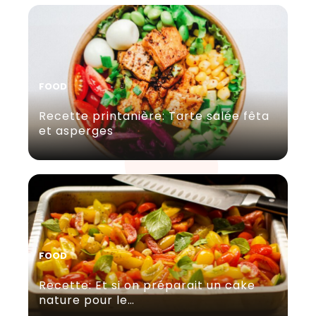
FOOD
Recette printanière: Tarte salée fêta
et asperges
FOOD
Recette: Et si on préparait un cake
nature pour le…