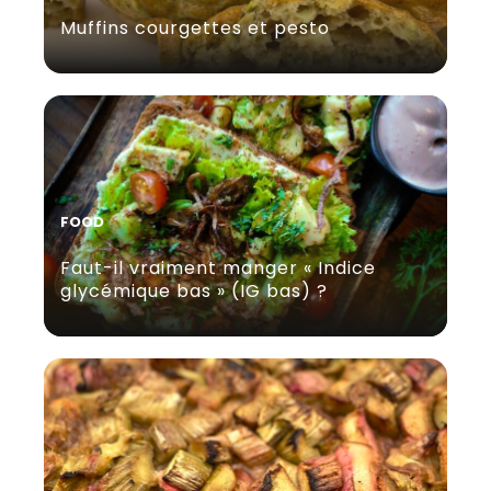
Muffins courgettes et pesto
FOOD
Faut-il vraiment manger « Indice
glycémique bas » (IG bas) ?