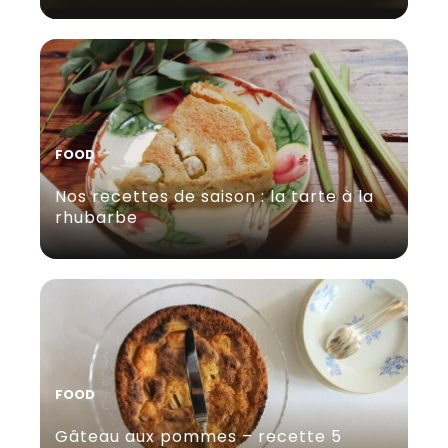
FOOD
Nos recettes de saison : la tarte à la
rhubarbe
FOOD
Gâteau aux pommes – recette 5