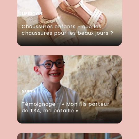
LIFESTYLE
Chaussures enfants – quelles
chaussures pour les beaux jours ?
SOINS
Témoignage – « Mon fils porteur
de TSA, ma bataille »