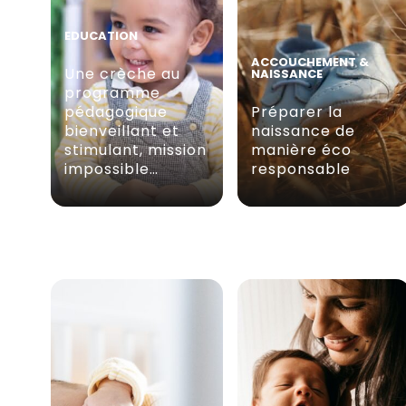
EDUCATION
ACCOUCHEMENT &
Une crèche au
NAISSANCE
programme
pédagogique
Préparer la
bienveillant et
naissance de
stimulant, mission
manière éco
impossible…
responsable