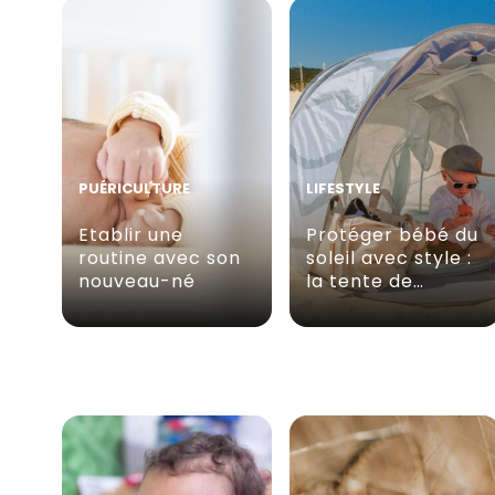
PUÉRICULTURE
LIFESTYLE
Etablir une
Protéger bébé du
routine avec son
soleil avec style :
nouveau-né
la tente de…