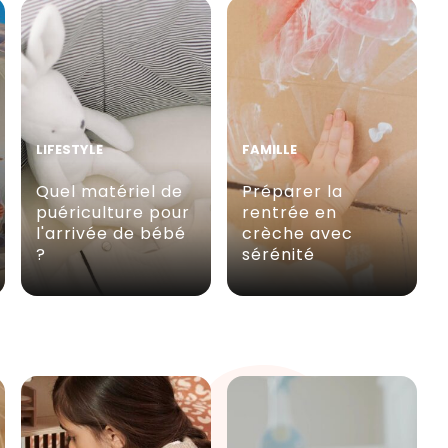
LIFESTYLE
FAMILLE
Quel matériel de
Préparer la
puériculture pour
rentrée en
l'arrivée de bébé
crèche avec
?
sérénité