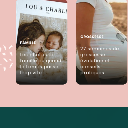
GROSSESSE
FAMILLE
27 semaines de
Les photos de
grossesse :
famille ou quand
évolution et
le temps passe
conseils
trop vite…
pratiques