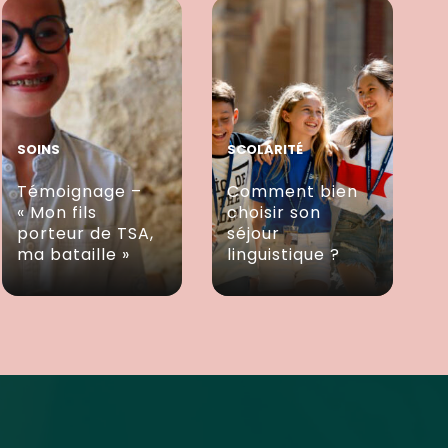
SOINS
SCOLARITÉ
Témoignage –
Comment bien
« Mon fils
choisir son
porteur de TSA,
séjour
ma bataille »
linguistique ?