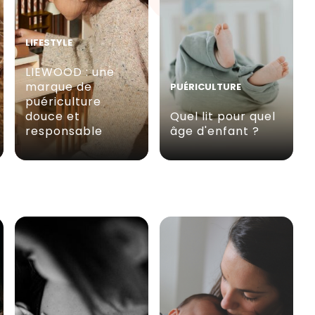
LIFESTYLE
LIEWOOD : une
marque de
PUÉRICULTURE
puériculture
douce et
Quel lit pour quel
responsable
âge d'enfant ?