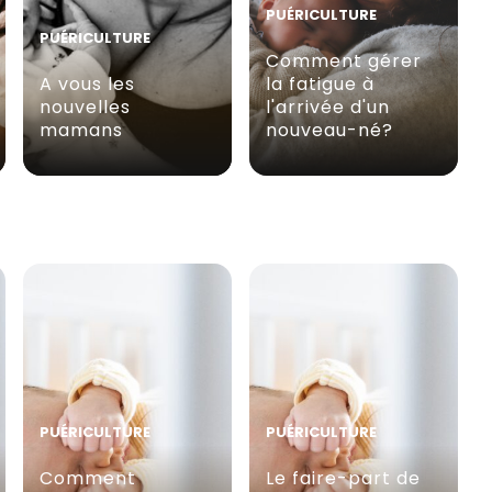
PUÉRICULTURE
PUÉRICULTURE
Comment gérer
A vous les
la fatigue à
nouvelles
l'arrivée d'un
mamans
nouveau-né?
PUÉRICULTURE
PUÉRICULTURE
Comment
Le faire-part de