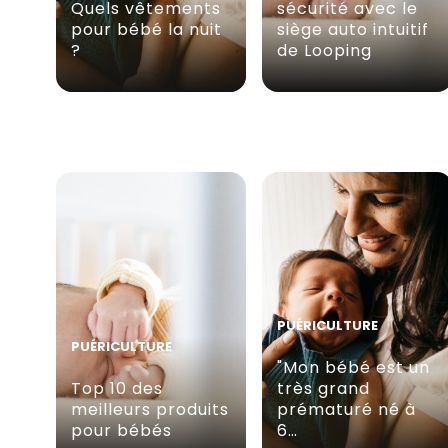
Quels vêtements
sécurité avec le
pour bébé la nuit
siège auto intuitif
?
de Looping
PUÉRICULTURE
PUÉRICULTURE
"Mon bébé est un
Top 10 des
très grand
meilleurs produits
prématuré né à
pour bébés
6…