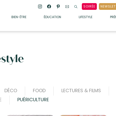
SOIRÉE
NEWSLET
BIEN-ÊTRE
ÉDUCATION
LIFESTYLE
PR
ENFANTS
• ALIMENTATION
• SOMMEIL
estyle
• MÉDECINE DOUCE
• PSYCHOLOGIE
• SOINS
DÉCO
FOOD
LECTURES & FILMS
E
PUÉRICULTURE