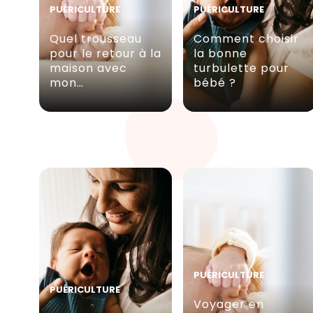
PUÉRICULTURE
PUÉRICULTURE
Quel trousseau
Comment choisir
pour le retour à la
la bonne
maison avec
turbulette pour
mon…
bébé ?
PUÉRICULTURE
PUÉRICULTURE
Voyager en