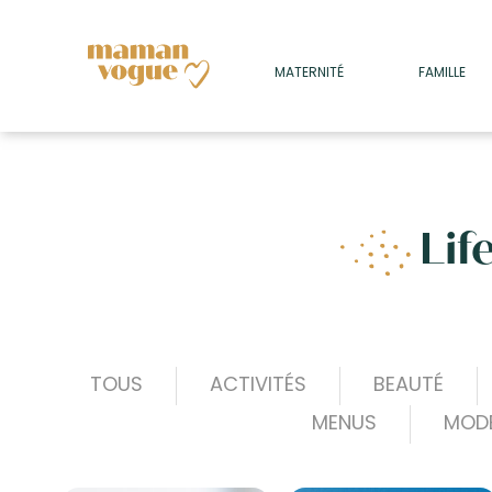
+
MATERNITÉ
FAMILLE
ADULTES
+
• SOMMEIL
+
• MÉDECINE DOUCE
+
Lif
• PSYCHOLOGIE
+
TOUS
ACTIVITÉS
BEAUTÉ
MENUS
MOD