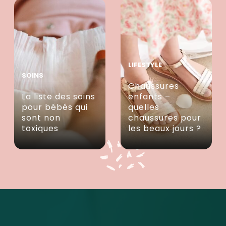
LIFESTYLE
SOINS
Chaussures
La liste des soins
enfants –
pour bébés qui
quelles
sont non
chaussures pour
toxiques
les beaux jours ?