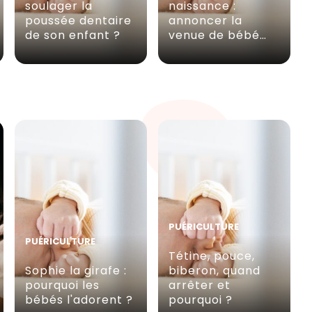
soulager la
naissance :
poussée dentaire
annoncer la
de son enfant ?
venue de bébé…
PUÉRICULTURE
PUÉRICULTURE
Tétine, pouce,
Sophie la girafe :
biberon, quand
pourquoi les
arrêter et
bébés l'adorent ?
pourquoi ?