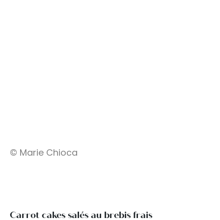
© Marie Chioca
Carrot cakes salés au brebis frais