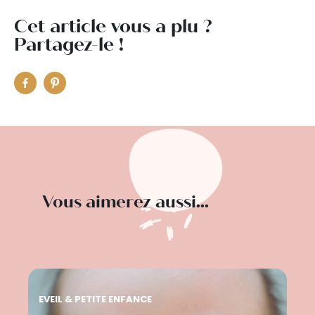
Cet article vous a plu ?
Partagez-le !
Vous aimerez aussi...
EVEIL & PETITE ENFANCE
EVE