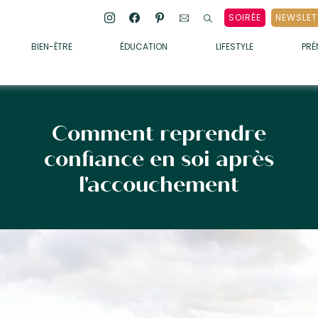
SOIRÉE
NEWSLET
BIEN-ÊTRE
ÉDUCATION
LIFESTYLE
PR
ENFANTS
• ALIMENTATION
• SOMMEIL
Comment reprendre
• MÉDECINE DOUCE
confiance en soi après
• PSYCHOLOGIE
l'accouchement
• SOINS