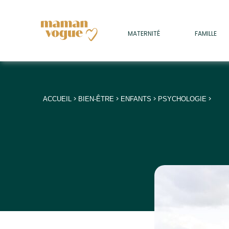
+
MATERNITÉ
FAMILLE
ADULTES
+
• SOMMEIL
+
• MÉDECINE DOUCE
>
>
>
>
ACCUEIL
BIEN-ÊTRE
ENFANTS
PSYCHOLOGIE
+
• PSYCHOLOGIE
+