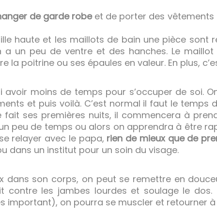
changer de garde robe
et de porter des vêtements 
ille haute et les maillots de bain une pièce sont r
n a un peu de ventre et des hanches. Le maillot
e la poitrine ou ses épaules en valeur. En plus, c’e
i avoir moins de temps pour s’occuper de soi. O
ments et puis voilà. C’est normal il faut le temp
 fait ses premières nuits, il commencera à prend
 un peu de temps ou alors on apprendra à être rapi
se relayer avec le papa,
rien de mieux que de pr
 ou dans un institut pour un soin du visage.
ux dans son corps, on peut se remettre en douce
it contre les jambes lourdes et soulage le dos. 
s important), on pourra se muscler et retourner à