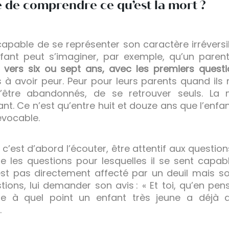
le de comprendre ce qu’est la mort ?
capable de se représenter son caractère irréversib
ant peut s’imaginer, par exemple, qu’un paren
vers six ou sept ans, avec les premiers questio
à avoir peur. Peur pour leurs parents quand ils 
tre abandonnés, de se retrouver seuls. La m
nfant. Ce n’est qu’entre huit et douze ans que l’en
évocable.
c’est d’abord l’écouter, être attentif aux questio
 les questions pour lesquelles il se sent capab
est pas directement affecté par un deuil mais so
tions, lui demander son avis : « Et toi, qu’en pen
 à quel point un enfant très jeune a déjà 
.