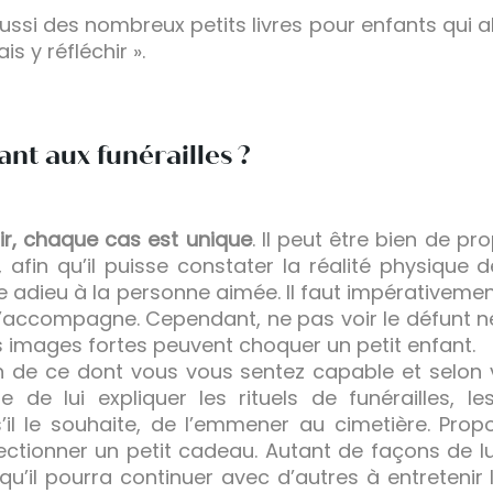
si des nombreux petits livres pour enfants qui abo
is y réfléchir ».
ant aux funérailles ?
oir, chaque cas est unique
. Il peut être bien de p
, afin qu’il puisse constater la réalité physique 
re adieu à la personne aimée. Il faut impérativeme
n l’accompagne. Cependant, ne pas voir le défunt 
es images fortes peuvent choquer un petit enfant.
n de ce dont vous vous sentez capable et selon vot
 de lui expliquer les rituels de funérailles, le
 s’il le souhaite, de l’emmener au cimetière. Prop
fectionner un petit cadeau. Autant de façons de lui
t qu’il pourra continuer avec d’autres à entreten