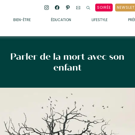
SOIRÉE
NEWSLET
BIEN-ÊTRE
ÉDUCATION
LIFESTYLE
PR
ENFANTS
• ALIMENTATION
• SOMMEIL
Parler de la mort avec son
• MÉDECINE DOUCE
enfant
• PSYCHOLOGIE
• SOINS