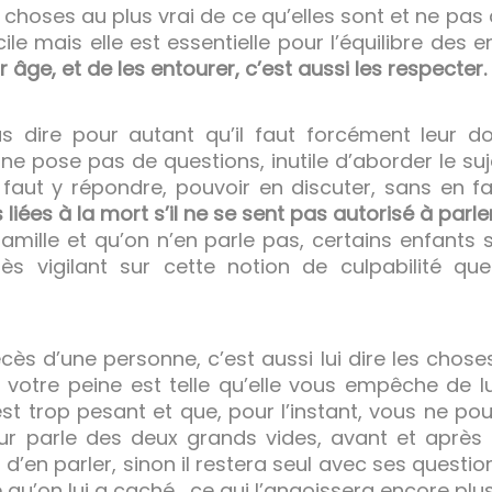
es choses au plus vrai de ce qu’elles sont et ne pas 
cile mais elle est essentielle pour l’équilibre des 
ur âge, et de les entourer, c’est aussi les respecter.
s dire pour autant qu’il faut forcément leur do
 ne pose pas de questions, inutile d’aborder le su
l faut y répondre, pouvoir en discuter, sans en f
ées à la mort s’il ne se sent pas autorisé à parler 
amille et qu’on n’en parle pas, certains enfants
très vigilant sur cette notion de culpabilité qu
cès d’une personne, c’est aussi lui dire les chose
votre peine est telle qu’elle vous empêche de lui
st trop pesant et que, pour l’instant, vous ne pouv
ur parle des deux grands vides, avant et après 
oit d’en parler, sinon il restera seul avec ses quest
qu’on lui a caché… ce qui l’angoissera encore plus