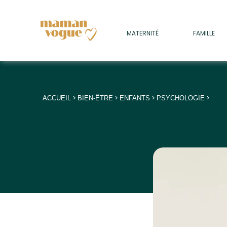
+
MATERNITÉ
FAMILLE
ADULTES
+
• SOMMEIL
+
• MÉDECINE DOUCE
>
>
>
>
ACCUEIL
BIEN-ÊTRE
ENFANTS
PSYCHOLOGIE
+
• PSYCHOLOGIE
+