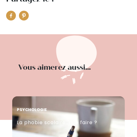
Vous aimerez aussi...
PSYCHOLOGIE
CO
La phobie scolaire…que faire ?
Am