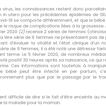
 virus, les connaissances restent donc parcellaire
n in utero pour les précédentes épidémies de SR
vid-19 se comporte différemment, et que le bébé 
re le risque de complications liées à la grossesse. 
rier 2020
(2)
recense 2 séries de femmes (chinoise
a 1ère série de 9 femmes ne présentaient pas de p
nt d’évaluer la vitalité et l’état clinique d’un
série de 9 femmes, il a été noté une détresse fœta
 terme. Le 5 février 2020, de nombreux médias 
té positif 30 heures après sa naissance, ce qui r
érine. Ces informations sont toutefois à manipu
le bébé peut être infecté en per partum, c
ironnement plus que par le passage par le tract
ment difficile de dire si le fait d’être enceinte 
de la maladie pour la maman.