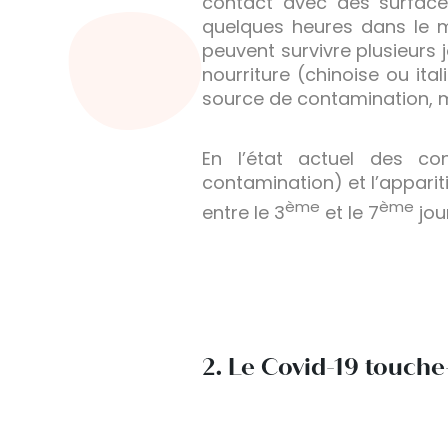
contact avec des surface
quelques heures dans le mi
peuvent survivre plusieurs 
nourriture (chinoise ou it
source de contamination, 
En l’état actuel des con
contamination) et l’appari
ème
ème
entre le 3
et le 7
jour
2. Le Covid-19 touche-