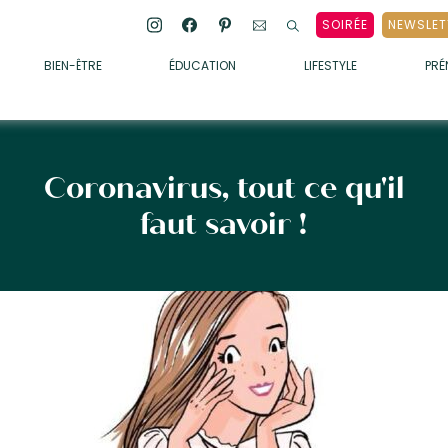
SOIRÉE
NEWSLET
BIEN-ÊTRE
ÉDUCATION
LIFESTYLE
PR
ENFANTS
• ALIMENTATION
• SOMMEIL
Coronavirus, tout ce qu'il
• MÉDECINE DOUCE
faut savoir !
• PSYCHOLOGIE
• SOINS