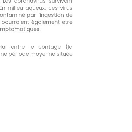
Les coronavirus survivent
En milieu aqueux, ces virus
contaminé par l’ingestion de
» pourraient également être
symptomatiques.
élai entre le contage (la
 une période moyenne située