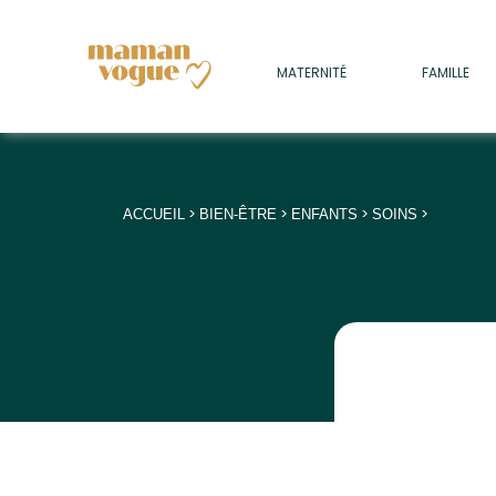
+
MATERNITÉ
FAMILLE
ADULTES
+
• SOMMEIL
+
• MÉDECINE DOUCE
>
>
>
>
ACCUEIL
BIEN-ÊTRE
ENFANTS
SOINS
+
• PSYCHOLOGIE
+