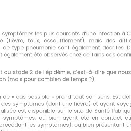
s symptômes les plus courants d’une infection à C
uë (fièvre, toux, essoufflement), mais des diffi
s de type pneumonie sont également décrites. D
ont également été observés chez certains cas conf
au stade 2 de l’épidémie, c’est-à-dire que nous 
ion (mais pour combien de temps ?).
n de « cas possible » prend tout son sens. Est dé
 des symptômes (dont une fièvre) et ayant voya
ualisée est disponible sur le site de Santé Publiq
es symptômes, ou bien ayant été en contact ét
rs précédant les symptômes), ou bien présentant 