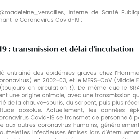
adeleine_versailles, interne de Santé Publiq
ant le Coronavirus Covid-19 :
19 : transmission et délai d’incubation
à là entraîné des épidémies graves chez l’Homm
Coronavirus) en 2002-03, et le MERS-CoV (Middle 
(toujours en circulation !). De même que le S
nt une origine animale, avec une transmission qui
lé de la chauve-souris, du serpent, puis plus r
titude absolue. Actuellement, les données épi
oronavirus Covid-19 se transmet de personne à pe
ire aux autres coronavirus humains, généralemen
 gouttelettes infectieuses émises lors d’éternuem