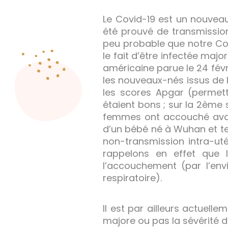
Le Covid-19 est un nouveau
été prouvé de transmissio
peu probable que notre Co
le fait d’être infectée majo
américaine parue le 24 fév
les nouveaux-nés issus de l
les scores Apgar (permetta
étaient bons ; sur la 2ème 
femmes ont accouché avant
d’un bébé né à Wuhan et tes
non-transmission intra-ut
rappelons en effet que 
l’accouchement (par l’env
respiratoire).
Il est par ailleurs actuelle
majore ou pas la sévérité 