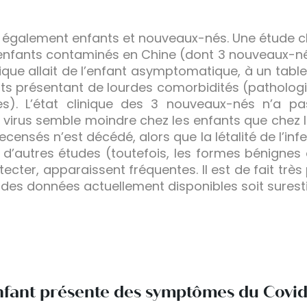
t également enfants et nouveaux-nés. Une étude 
enfants contaminés en Chine (dont 3 nouveaux-nés) 
inique allait de l’enfant asymptomatique, à un tabl
ents présentant de lourdes comorbidités (pathologi
es). L’état clinique des 3 nouveaux-nés n’a pas 
u virus semble moindre chez les enfants que chez l
censés n’est décédé, alors que la létalité de l’in
n d’autres études (toutefois, les formes bénigne
étecter, apparaissent fréquentes. Il est de fait trè
r des données actuellement disponibles soit surest
enfant présente des symptômes du Covid