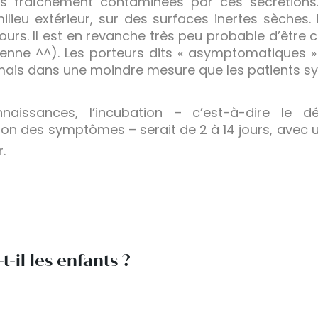
s fraîchement contaminées par ces secrétions. 
lieu extérieur, sur des surfaces inertes sèches. 
jours. Il est en revanche très peu probable d’être 
alienne ^^). Les porteurs dits « asymptomatiques 
mais dans une moindre mesure que les patients 
naissances, l’incubation – c’est-à-dire le d
tion des symptômes – serait de 2 à 14 jours, avec
.
t-il les enfants ?