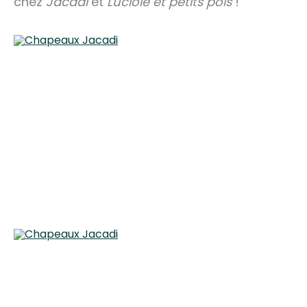
chez
Jacadi
et
Luciole et petits pois
!