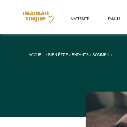
+
MATERNITÉ
FAMILLE
ADULTES
+
• SOMMEIL
+
• MÉDECINE DOUCE
>
>
>
>
ACCUEIL
BIEN-ÊTRE
ENFANTS
SOMMEIL
+
• PSYCHOLOGIE
+