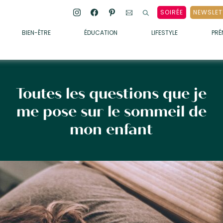
SOIRÉE
NEWSLET
BIEN-ÊTRE
ÉDUCATION
LIFESTYLE
PR
ENFANTS
• ALIMENTATION
• SOMMEIL
Toutes les questions que je
• MÉDECINE DOUCE
me pose sur le sommeil de
• PSYCHOLOGIE
mon enfant
• SOINS