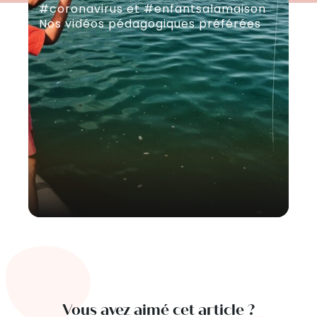
#coronavirus et #enfantsalamaison
De 
Nos vidéos pédagogiques préférées
fo
Pe
Vous avez aimé cet article ?