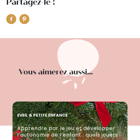
Partagez-le !
Vous aimerez aussi...
EVEIL & PETITE ENFANCE
EVE
Apprendre par le jeu et développer
Sé
l’autonomie de l’enfant : quels jouets
en