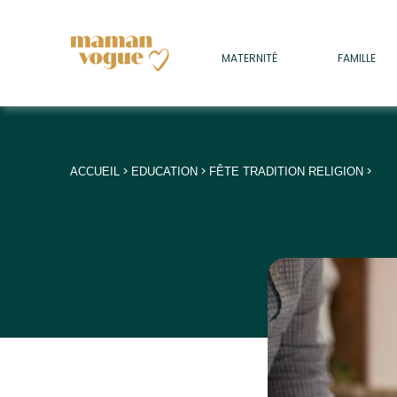
+
MATERNITÉ
FAMILLE
ADULTES
+
• SOMMEIL
+
• MÉDECINE DOUCE
>
>
>
ACCUEIL
EDUCATION
FÊTE TRADITION RELIGION
+
• PSYCHOLOGIE
+