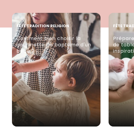
FÊTE TRADITION RELIGION
FÊTE TRAD
Comment bien choisir la
Prépare
gourmette de baptême d'un
de tabl
bébé ?
inspira