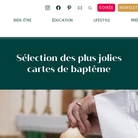
SOIRÉE
NEWSLET
BIEN-ÊTRE
ÉDUCATION
LIFESTYLE
PR
ENFANTS
• ALIMENTATION
• SOMMEIL
Sélection des plus jolies
• MÉDECINE DOUCE
cartes de baptême
• PSYCHOLOGIE
• SOINS