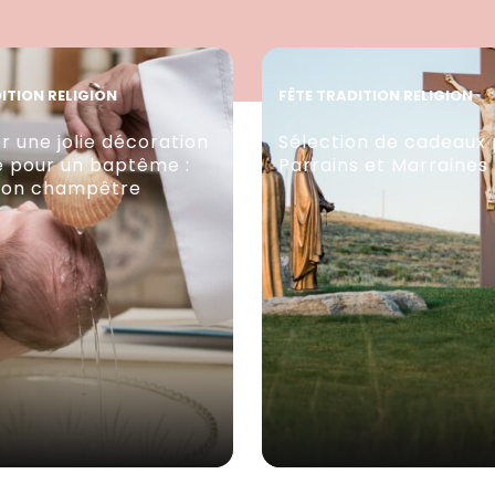
ITION RELIGION
FÊTE TRADITION RELIGION
r une jolie décoration
Sélection de cadeaux 
e pour un baptême :
Parrains et Marraines
tion champêtre