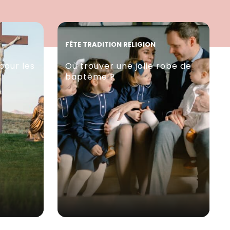
FÊTE TRADITION RELIGION
pour les
Où trouver une jolie robe de
baptême ?