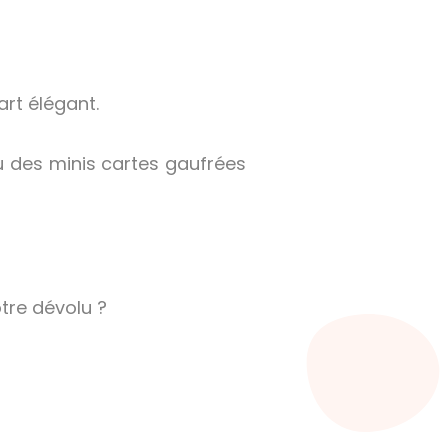
rt élégant.
u des minis cartes gaufrées
otre dévolu ?