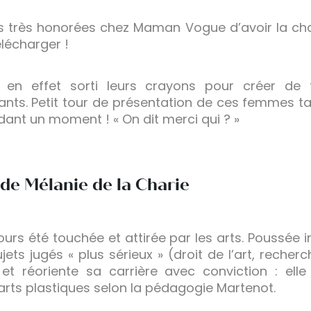
 très honorées chez Maman Vogue d’avoir la ch
élécharger !
ont en effet sorti leurs crayons pour créer d
nts. Petit tour de présentation de ces femmes t
ndant un moment ! « On dit merci qui ? »
de Mélanie de la Charie
urs été touchée et attirée par les arts. Poussée i
jets jugés « plus sérieux » (droit de l’art, recher
t réoriente sa carrière avec conviction : ell
arts plastiques selon la pédagogie Martenot.