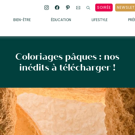
SOIRÉE
NEWSLET
BIEN-ÊTRE
ÉDUCATION
LIFESTYLE
PR
ENFANTS
• ALIMENTATION
• SOMMEIL
Coloriages pâques : nos
• MÉDECINE DOUCE
inédits à télécharger !
• PSYCHOLOGIE
• SOINS