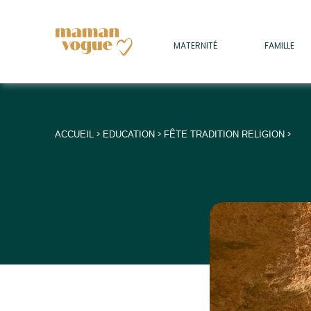
+
MATERNITÉ
FAMILLE
ADULTES
+
• SOMMEIL
+
• MÉDECINE DOUCE
>
>
>
ACCUEIL
EDUCATION
FÊTE TRADITION RELIGION
+
• PSYCHOLOGIE
+