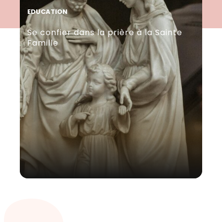
EDUCATION
ED
Se confier dans la prière à la Sainte
Tr
Famille
fa