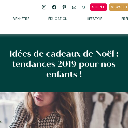
SOIRÉE
NEWSLET
BIEN-ÊTRE
ÉDUCATION
LIFESTYLE
PR
ENFANTS
• ALIMENTATION
• SOMMEIL
Idées de cadeaux de Noël :
• MÉDECINE DOUCE
tendances 2019 pour nos
• PSYCHOLOGIE
enfants !
• SOINS