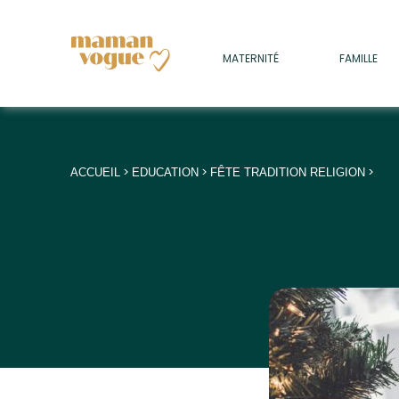
+
MATERNITÉ
FAMILLE
ADULTES
+
• SOMMEIL
+
• MÉDECINE DOUCE
>
>
>
ACCUEIL
EDUCATION
FÊTE TRADITION RELIGION
+
• PSYCHOLOGIE
+