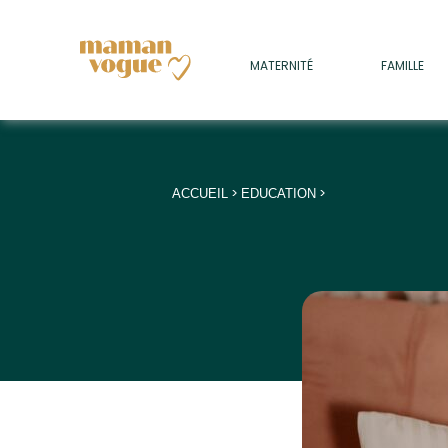
+
MATERNITÉ
FAMILLE
ADULTES
+
• SOMMEIL
+
• MÉDECINE DOUCE
>
>
ACCUEIL
EDUCATION
+
• PSYCHOLOGIE
+