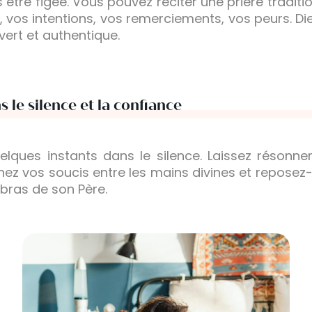
s être figée. Vous pouvez réciter une prière traditi
, vos intentions, vos remerciements, vos peurs. Di
ert et authentique.
 le silence et la confiance
uelques instants dans le silence. Laissez résonn
ez vos soucis entre les mains divines et reposez
bras de son Père.