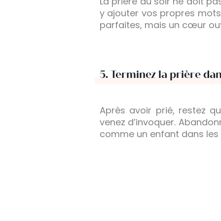
La prière du soir ne doit pa
y ajouter vos propres mots
parfaites, mais un cœur ouv
5.
Terminez la prière dans
Après avoir prié, restez q
venez d’invoquer. Abandonn
comme un enfant dans les 