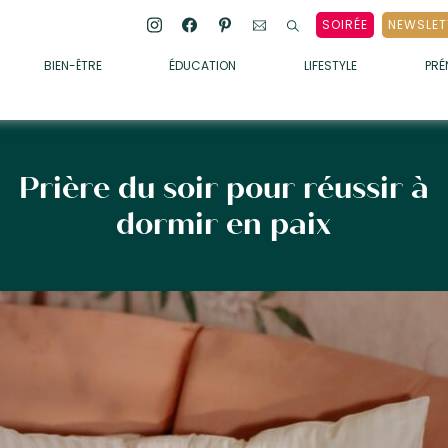
SOIRÉE
NEWSLET
BIEN-ÊTRE
ÉDUCATION
LIFESTYLE
PR
ENFANTS
• ALIMENTATION
• SOMMEIL
Prière du soir pour réussir à
• MÉDECINE DOUCE
dormir en paix
• PSYCHOLOGIE
• SOINS