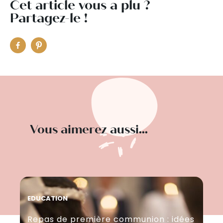
Cet article vous a plu ?
Partagez-le !
Vous aimerez aussi...
EDUCATION
SO
Repas de première communion : idées
Co