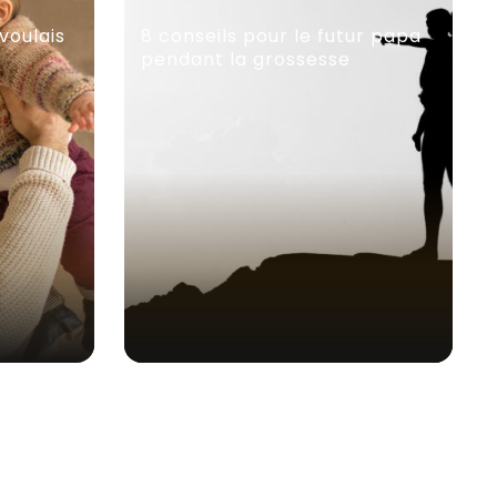
voulais
8 conseils pour le futur papa
pendant la grossesse