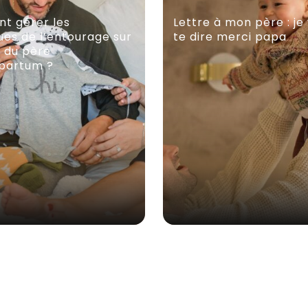
t gérer les
Lettre à mon père : je 
es de l’entourage sur
te dire merci papa
e du père
partum ?