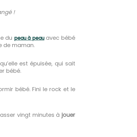
angé !
ire du
avec bébé
peau à peau
pe de maman.
’elle est épuisée, qui sait
er bébé.
mir bébé. Fini le rock et le
 passer vingt minutes à
jouer