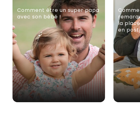
Comment être un super papa
Commen
avec son bébé !
remarqu
la plac
en post