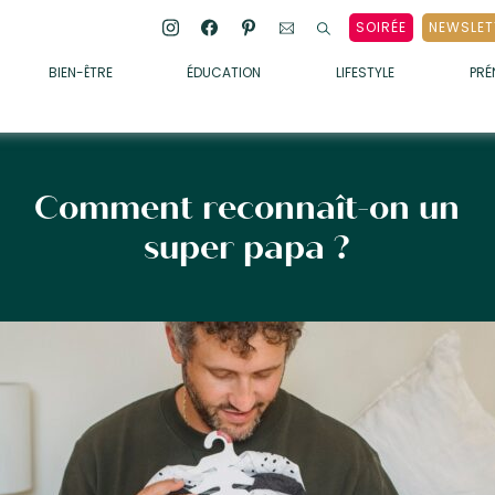
SOIRÉE
NEWSLET
BIEN-ÊTRE
ÉDUCATION
LIFESTYLE
PR
ENFANTS
• ALIMENTATION
• SOMMEIL
Comment reconnaît-on un
• MÉDECINE DOUCE
super papa ?
• PSYCHOLOGIE
• SOINS