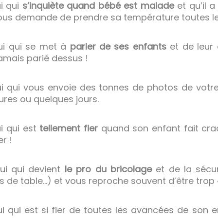
i qui
s’inquiète quand bébé est malade
et qu’il a
vous demande de prendre sa température toutes le
lui qui se met à
parler de ses enfants
et de leur 
jamais parié dessus !
lui qui vous envoie des tonnes de photos de votr
res ou quelques jours.
i qui est
tellement fier
quand son enfant fait cra
r !
lui qui devient
le pro du bricolage
et de la sécur
s de table…) et vous reproche souvent d’être trop «
i qui est si fier de toutes les avancées de son e