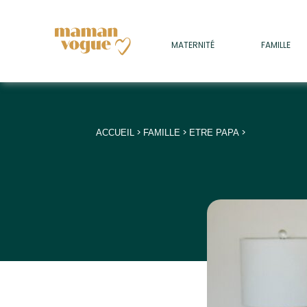
+
MATERNITÉ
FAMILLE
ADULTES
+
• SOMMEIL
+
• MÉDECINE DOUCE
>
>
>
ACCUEIL
FAMILLE
ETRE PAPA
+
• PSYCHOLOGIE
+