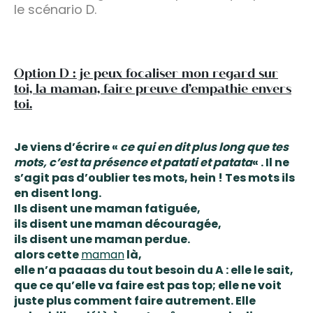
le scénario D.
Option D : je peux focaliser mon regard sur
toi, la maman, faire preuve d’empathie envers
toi.
Je viens d’écrire «
ce qui en dit plus long que tes
mots, c’est ta présence et patati et patata
« . Il ne
s’agit pas d’oublier tes mots, hein ! Tes mots ils
en disent long.
Ils disent une maman fatiguée,
ils disent une maman découragée,
ils disent une maman perdue.
alors cette
maman
là,
elle n’a paaaas du tout besoin du A :
elle le sait,
que ce qu’elle va faire est pas top; elle ne voit
juste plus comment faire autrement
. Elle