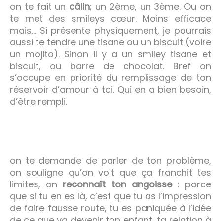
on te fait un
câlin
; un 2ème, un 3ème. Ou on
te met des smileys cœur. Moins efficace
mais… Si présente physiquement, je pourrais
aussi te tendre une tisane ou un biscuit (voire
un mojito). Sinon il y a un smiley tisane et
biscuit, ou barre de chocolat. Bref on
s’occupe en priorité du remplissage de ton
réservoir d’amour à toi. Qui en a bien besoin,
d’être rempli.
on te demande de parler de ton problème,
on souligne qu’on voit que ça franchit tes
limites, on
reconnaît ton angoisse
: parce
que si tu en es là, c’est que tu as l’impression
de faire fausse route, tu es paniquée à l’idée
de ce que va devenir ton enfant, ta relation à