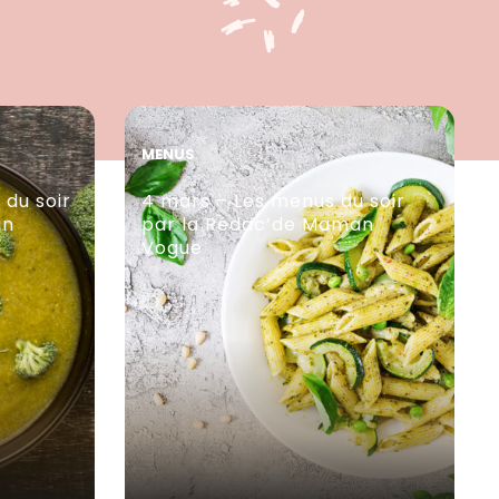
MENUS
 du soir
4 mars – Les menus du soir
an
par la Rédac’de Maman
Vogue