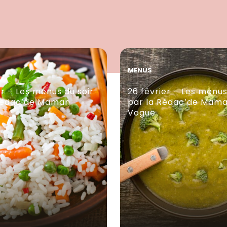
MENUS
er – Les menus du soir
26 février – Les menus
Rédac’de Maman
par la Rédac’de Mam
Vogue