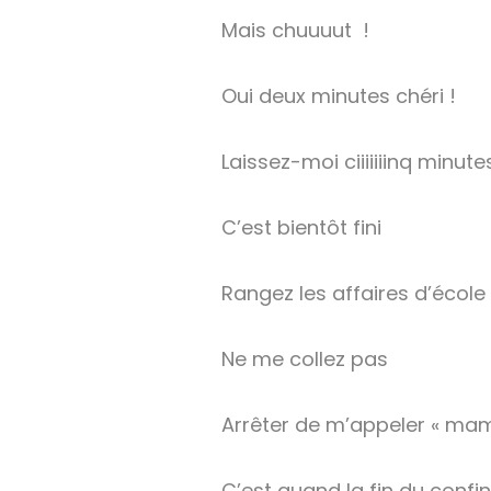
Mais chuuuut !
Oui deux minutes chéri !
Laissez-moi ciiiiiiinq minutes 
C’est bientôt fini
Rangez les affaires d’écol
Ne me collez pas
Arrêter de m’appeler « mam
C’est quand la fin du confi