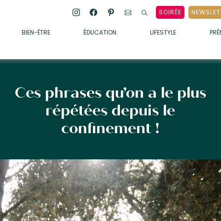
SOIRÉE
NEWSLET
BIEN-ÊTRE
ÉDUCATION
LIFESTYLE
PR
ENFANTS
• ALIMENTATION
• SOMMEIL
Ces phrases qu’on a le plus
• MÉDECINE DOUCE
répétées depuis le
• PSYCHOLOGIE
confinement !
• SOINS