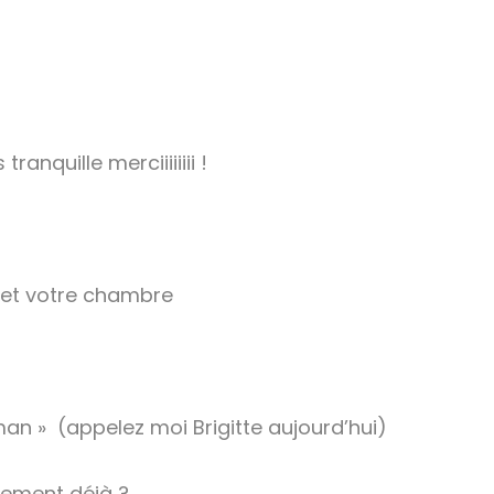
tranquille merciiiiiiii !
e et votre chambre
an » (appelez moi Brigitte aujourd’hui)
nement déjà ?