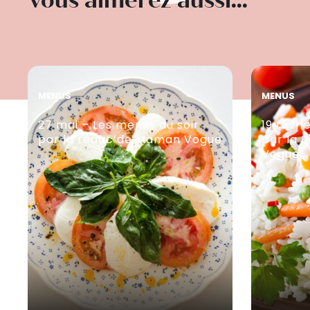
Vous aimerez aussi...
MENUS
MENUS
27 mai – Les menus du soir
19 févri
par la rédac’de Maman Vogue
par la 
Vogue