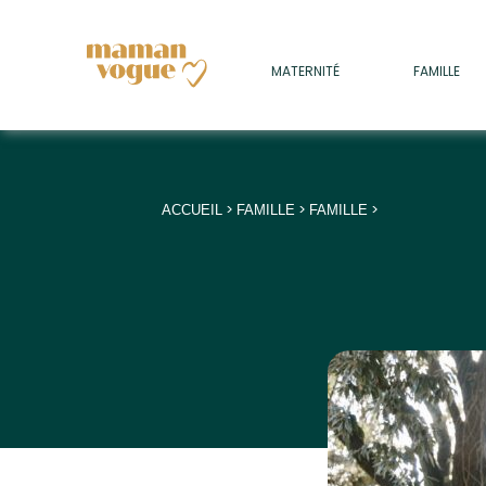
+
MATERNITÉ
FAMILLE
ADULTES
+
• SOMMEIL
+
• MÉDECINE DOUCE
>
>
>
ACCUEIL
FAMILLE
FAMILLE
+
• PSYCHOLOGIE
+