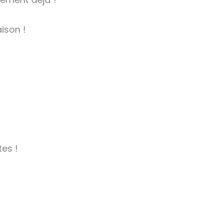
ison !
tes !