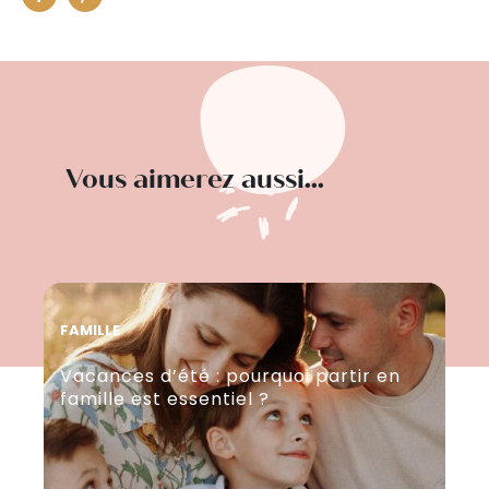
Vous aimerez aussi...
FAMILLE
LIF
Vacances d’été : pourquoi partir en
Tr
famille est essentiel ?