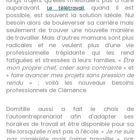
longs trajets qu’elles n’hésitaient pas à faire
auparavant.
, quand il est
Le télétravail
possible, est souvent la solution idéale. Nul
besoin alors de bouleverser sa carrière mais
seulement de trouver une nouvelle manière
de travailler. Mais d’autres mamans sont plus
radicales et ne veulent plus d’une vie
professionnelle trépidante qui les rend
fatiguées et stressées à leurs familles. «
Être
mon propre chef, créer sans contrainte
» et
«
faire avancer mes projets sans pression de
rendu
» ; voilà les nouveaux besoins
professionnels de Clémence.
Domitille aussi a fait le choix de
l’autoentreprenariat afin d’adapter ses
horaires de travail et être disponible pour sa
fille lorsqu’elle n’est pas à l’école. «
Je ne suis
pas carriériste mais j’aime travailler
», par