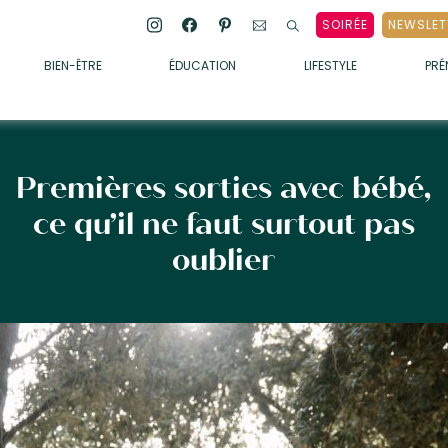
SOIRÉE
NEWSLET
BIEN-ÊTRE
ÉDUCATION
LIFESTYLE
PR
ENFANTS
• ALIMENTATION
• SOMMEIL
Premières sorties avec bébé,
• MÉDECINE DOUCE
ce qu’il ne faut surtout pas
• PSYCHOLOGIE
oublier
• SOINS