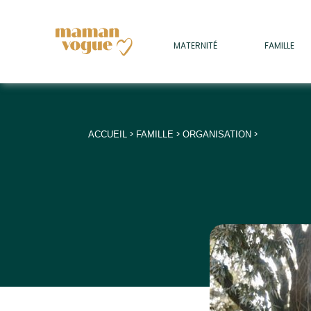
+
MATERNITÉ
FAMILLE
ADULTES
+
• SOMMEIL
+
• MÉDECINE DOUCE
>
>
>
ACCUEIL
FAMILLE
ORGANISATION
+
• PSYCHOLOGIE
+