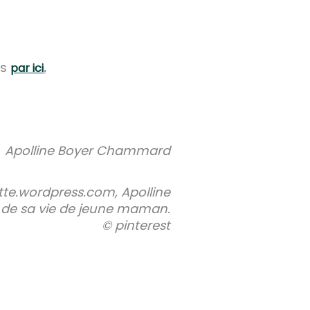
es
.
par ici
Apolline Boyer Chammard
te.wordpress.com, Apolline
s de sa vie de jeune maman.
© pinterest