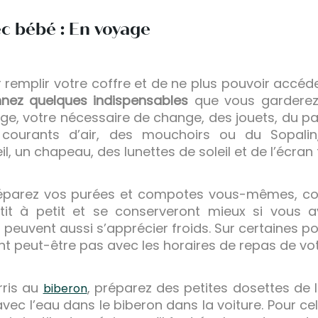
ec bébé : En voyage
r remplir votre coffre et de ne plus pouvoir accéde
nnez quelques indispensables
que vous gardere
e, votre nécessaire de change, des jouets, du pai
 courants d’air, des mouchoirs ou du Sopalin
l, un chapeau, des lunettes de soleil et de l’écran 
éparez vos purées et compotes vous-mêmes, cong
tit à petit et se conserveront mieux si vous av
peuvent aussi s’apprécier froids. Sur certaines por
nt peut-être pas avec les horaires de repas de vo
rris au
, préparez des petites dosettes de 
biberon
vec l’eau dans le biberon dans la voiture. Pour cel