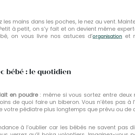
ez les mains dans les poches, le nez au vent. Maint
. Petit à petit, on s’y fait et on devient même expe
bé, on vous livre nos astuces d’
et n
organisation
c bébé : le quotidien
 lait en poudre
: même si vous sortez entre deux r
ins de quoi faire un biberon. Vous n’êtes pas à l’
re votre pédiatre plus longtemps que prévu ou de 
ndance à l’oublier car les bébés ne savent pas dire
us verrez qu’il boira volontiers. Imaginez-vous