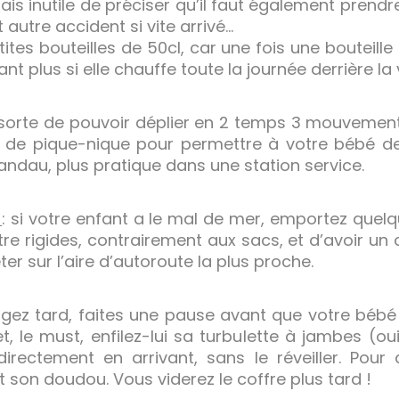
ais inutile de préciser qu’il faut également prend
 autre accident si vite arrivé…
etites bouteilles de 50cl, car une fois une bouteille
ant plus si elle chauffe toute la journée derrière la v
n sorte de pouvoir déplier en 2 temps 3 mouvement
e de pique-nique pour permettre à votre bébé de
andau, plus pratique dans une station service.
e
: si votre enfant a le mal de mer, emportez que
être rigides, contrairement aux sacs, et d’avoir un 
eter sur l’aire d’autoroute la plus proche.
yagez tard, faites une pause avant que votre bé
 le must, enfilez-lui sa turbulette à jambes (oui,
rectement en arrivant, sans le réveiller. Pour 
 son doudou. Vous viderez le coffre plus tard !