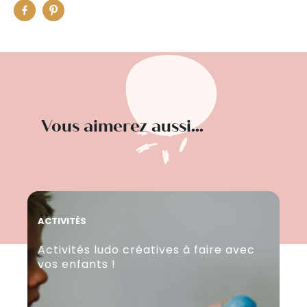
Vous aimerez aussi...
ACTIVITÉS
ACT
Activités ludo créatives à faire avec
10
vos enfants !
(l