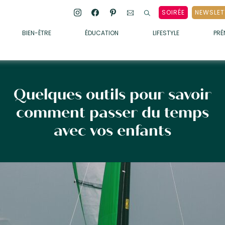
SOIRÉE
NEWSLET
BIEN-ÊTRE
ÉDUCATION
LIFESTYLE
PR
ENFANTS
• ALIMENTATION
• SOMMEIL
Quelques outils pour savoir
• MÉDECINE DOUCE
comment passer du temps
• PSYCHOLOGIE
avec vos enfants
• SOINS