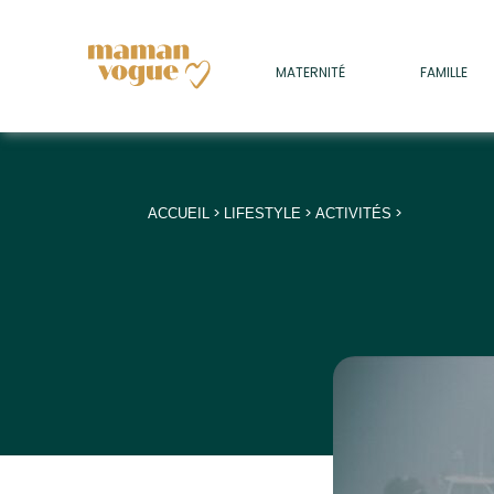
+
MATERNITÉ
FAMILLE
ADULTES
+
• SOMMEIL
+
• MÉDECINE DOUCE
>
>
>
ACCUEIL
LIFESTYLE
ACTIVITÉS
+
• PSYCHOLOGIE
+