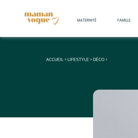
+
MATERNITÉ
FAMILLE
ADULTES
+
• SOMMEIL
+
• MÉDECINE DOUCE
>
>
>
ACCUEIL
LIFESTYLE
DÉCO
+
• PSYCHOLOGIE
+