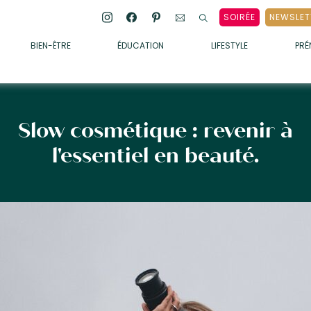
SOIRÉE
NEWSLET
BIEN-ÊTRE
ÉDUCATION
LIFESTYLE
PR
ENFANTS
• ALIMENTATION
• SOMMEIL
Slow cosmétique : revenir à
• MÉDECINE DOUCE
l'essentiel en beauté.
• PSYCHOLOGIE
• SOINS