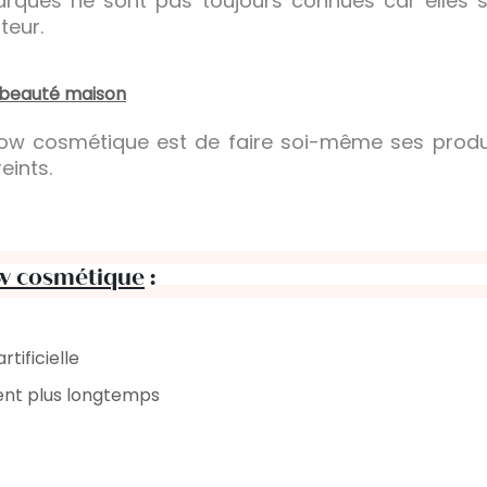
arques ne sont pas toujours connues car elles s
eur.
e beauté maison
a slow cosmétique est de faire soi-même ses prod
eints.
low cosmétique
:
tificielle
ent plus longtemps