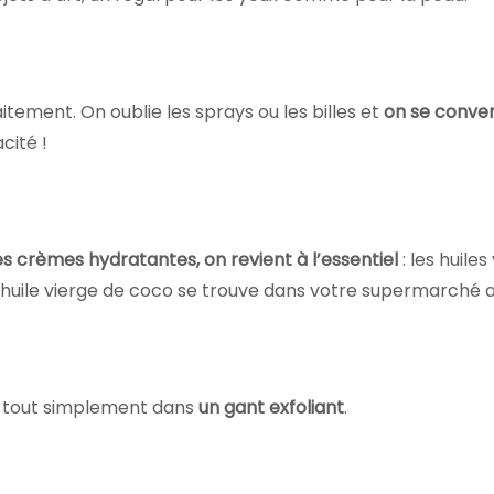
tement. On oublie les sprays ou les billes et
on se conver
acité !
es crèmes hydratantes, on revient à l’essentiel
: les huile
l’huile vierge de coco se trouve dans votre supermarché a
it tout simplement dans
un gant exfoliant
.