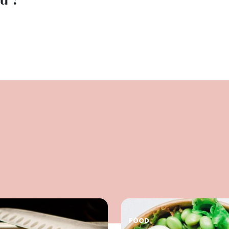
lu ?
FOOD