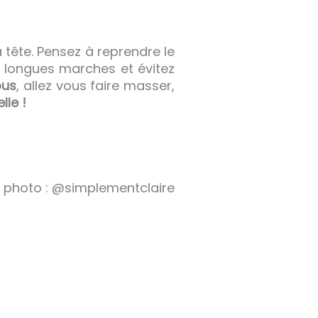
a tête. Pensez à reprendre le
e longues marches et évitez
ous
, allez vous faire masser,
le !
t photo : @simplementclaire