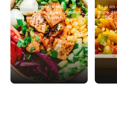
Comment perdre ses
Et si on
quelques kilos superflus avant
cure dé
l'été avec So Shape?