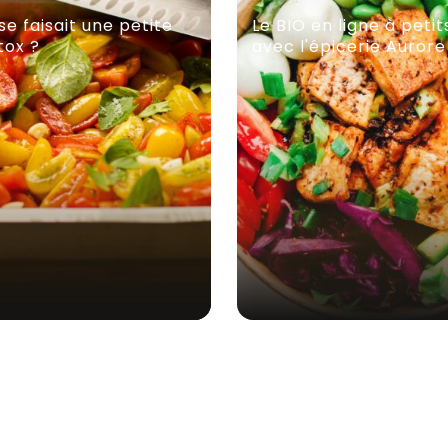
 se faisait une petite
Le BIO en ligne à petit
tox ?
avec l'épicerie Auror