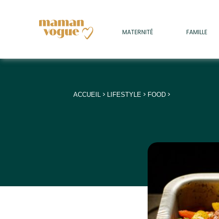
+
MATERNITÉ
FAMILLE
ADULTES
+
• SOMMEIL
+
• MÉDECINE DOUCE
>
>
>
ACCUEIL
LIFESTYLE
FOOD
+
• PSYCHOLOGIE
+