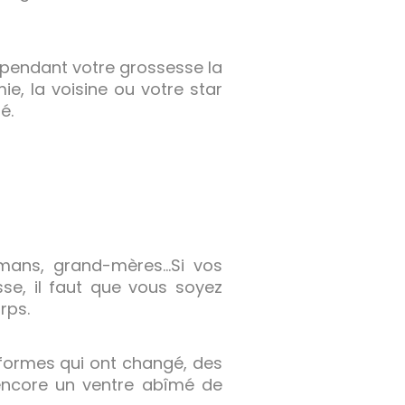
pendant votre grossesse la
e, la voisine ou votre star
é.
amans, grand-mères…Si vos
e, il faut que vous soyez
rps.
formes qui ont changé, des
 encore un ventre abîmé de