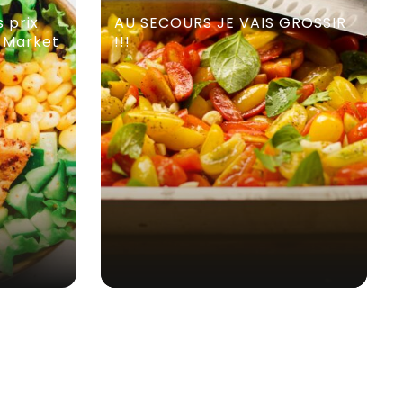
s prix
AU SECOURS JE VAIS GROSSIR
e Market
!!!