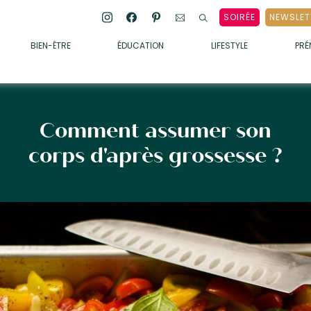
SOIRÉE
NEWSLET
BIEN-ÊTRE
ÉDUCATION
LIFESTYLE
PR
ENFANTS
• ALIMENTATION
• SOMMEIL
Comment assumer son
• MÉDECINE DOUCE
corps d'après grossesse ?
• PSYCHOLOGIE
• SOINS