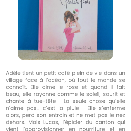
Adèle tient un petit café plein de vie dans un
village face à l’océan, où tout le monde se
connaît. Elle aime le rose et quand il fait
beau, elle rayonne comme le soleil, sourit et
chante à tue-tête ! La seule chose qu’elle
n’aime pas… c’est la pluie ! Elle s’enferme
alors, perd son entrain et ne met pas le nez
dehors. Mais Lucas, l’épicier du canton qui
vient l’approvisionner en nourriture et en