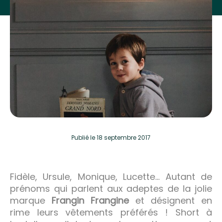
Publié
le 18 septembre 2017
Fidèle, Ursule, Monique, Lucette… Autant de
prénoms qui parlent aux adeptes de la jolie
marque
Frangin Frangine
et désignent en
rime leurs vêtements préférés ! Short à