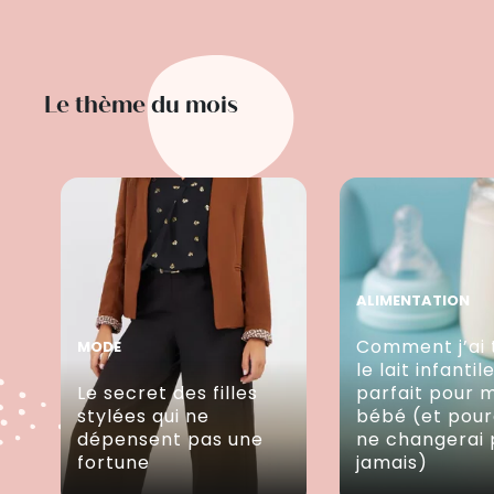
Le thème du mois
ALIMENTATION
Comment j’ai 
MODE
le lait infantil
Le secret des filles
parfait pour 
stylées qui ne
bébé (et pour
dépensent pas une
ne changerai 
fortune
jamais)