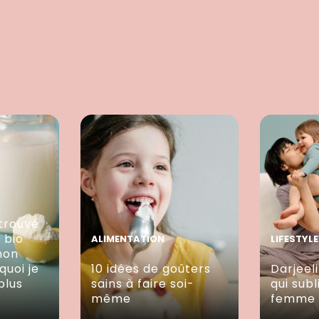
trouvé
e bio
ALIMENTATION
LIFESTYLE
mon
quoi je
10 idées de goûters
Darjeeli
plus
sains à faire soi-
qui sub
même
femme