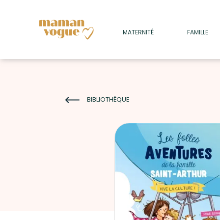
+
MATERNITÉ
FAMILLE
ADULTES
+
• SOMMEIL
+
• MÉDECINE DOUCE
BIBLIOTHÈQUE
+
• PSYCHOLOGIE
+