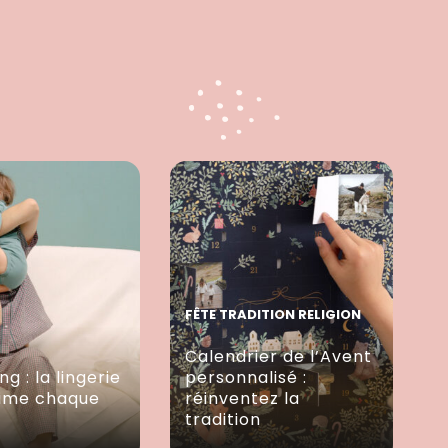
FÊTE TRADITION RELIGION
Calendrier de l’Avent
ng : la lingerie
personnalisé :
lime chaque
réinventez la
tradition