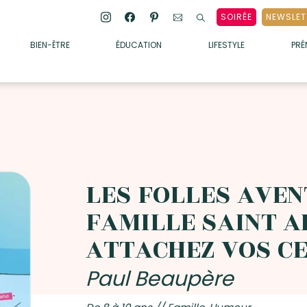
SOIRÉE
NEWSLET
BIEN-ÊTRE
ÉDUCATION
LIFESTYLE
PR
ENFANTS
• ALIMENTATION
• SOMMEIL
• MÉDECINE DOUCE
• PSYCHOLOGIE
LES FOLLES AVEN
• SOINS
FAMILLE SAINT AR
ATTACHEZ VOS CE
Paul Beaupère