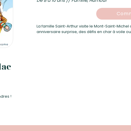
De 8 à 10 ans // Famille, Humour
Comm
La famille Saint-Arthur visite le Mont-Saint-Michel
anniversaire surprise, des défis en char à voile o
dac
dres !