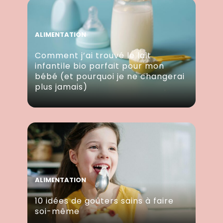
ALIMENTATION
Comment j’ai trouvé le lait
infantile bio parfait pour mon
bébé (et pourquoi je ne changerai
plus jamais)
ALIMENTATION
10 idées de goûters sains à faire
soi-même