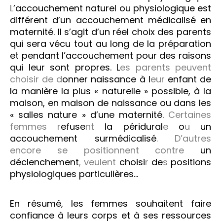
L
’accouchement naturel ou physiologique est
différent d’un accouchement médicalisé en
maternité. Il s’agit d’un réel choix des parents
qui sera vécu tout au long de la préparation
et pendant l’accouchement pour des raisons
qui leur sont propres.
L
es parents peuvent
choisir de d
onner naissance à l
eur
enfant de
la manière la plus « naturelle » possible, à la
maison, en maison de naissance ou dans les
« salles nature » d’une maternité.
Certaines
femmes r
efuse
nt
la péridural
e
o
u
un
accouchement surmédicalisé
. D’autres
encore se positionnent contre
un
déclenchement
, veulent
choisi
r
de
s
positions
physiologiques particulières…
En résumé, les femmes souhaitent faire
confiance à leurs corps et à ses ressources