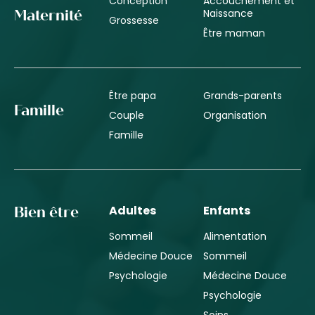
Conception
Accouchement et
Naissance
Maternité
Grossesse
Être maman
Être papa
Grands-parents
Famille
Couple
Organisation
Famille
Adultes
Enfants
Bien être
Sommeil
Alimentation
Médecine Douce
Sommeil
Psychologie
Médecine Douce
Psychologie
Soins