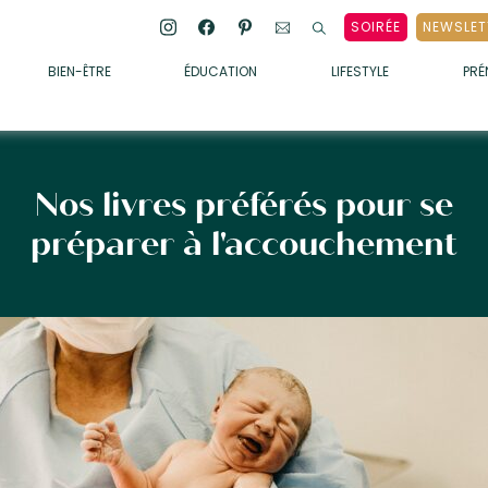
SOIRÉE
NEWSLET
BIEN-ÊTRE
ÉDUCATION
LIFESTYLE
PR
ENFANTS
• ALIMENTATION
• SOMMEIL
Nos livres préférés pour se
• MÉDECINE DOUCE
préparer à l'accouchement
• PSYCHOLOGIE
• SOINS