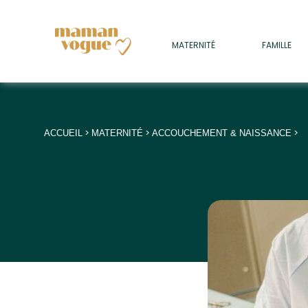
+
MATERNITÉ
FAMILLE
ADULTES
+
• SOMMEIL
+
• MÉDECINE DOUCE
>
>
>
ACCUEIL
MATERNITÉ
ACCOUCHEMENT & NAISSANCE
+
• PSYCHOLOGIE
+