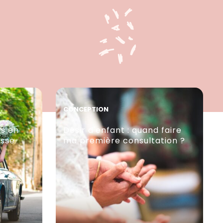
CONCEPTION
ts en
Désir d'enfant : quand faire
esse
ma première consultation ?