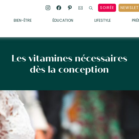
SOIRÉE
NEWSLET
BIEN-ÊTRE
ÉDUCATION
LIFESTYLE
PR
ENFANTS
• ALIMENTATION
• SOMMEIL
Les vitamines nécessaires
• MÉDECINE DOUCE
dès la conception
• PSYCHOLOGIE
• SOINS