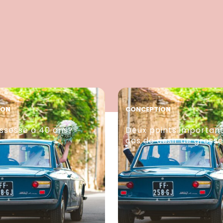
ION
CONCEPTION
ssesse à 40 ans?
Deux points importan
cas de désir de gross