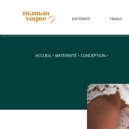
+
MATERNITÉ
FAMILLE
ADULTES
+
• SOMMEIL
+
• MÉDECINE DOUCE
>
>
>
ACCUEIL
MATERNITÉ
CONCEPTION
+
• PSYCHOLOGIE
+