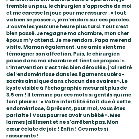
tremble un peu, le chirurgien s’approche de moi
et me caresse la joue pour me rassurer : « tout
va bien se passer », je m’endors sur ces paroles.
J’ouvre les yeux une heure plus tard. Tout s’est
bien passé. Je regagne ma chambre, mon cher
époux m’y attend. Je me rendors. Papa me rend
visite, Maman également, une amie vient me
témoigner son affection. Puis, le chirurgien
passe dans ma chambre et tient ce propos : «
L’intervention s’est très bien déroulée, j’ai retiré
de l’endométriose dans les ligaments utéro-
sacrés ainsi que dans chacun des ovaires ». Le
kyste visible à l’échographie mesurait plus de
3,5 cm ! Il termine par ces mots si gentils qui me
font pleurer : « Votre infertilité était due à cette
endométriose, à présent, pour moi, vous êtes
parfaite ! Vous pourrez avoir un bébé ». Mes
larmes jaillissent et ne s’arrêtent pas. Mon
cœur éclate de joie ! Enfin ! Ces mots si
rassurants !