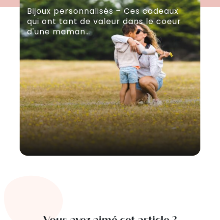
Bijoux personnalisés – Ces cadeaux
Té
qui ont tant de valeur dans le coeur
rd
d'une maman…
fam
Vous avez aimé cet article ?