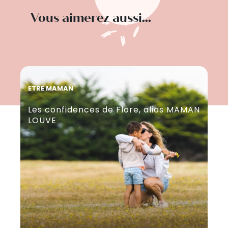
Vous aimerez aussi...
ETRE MAMAN
ET
Les confidences de Flore, alias MAMAN
Po
LOUVE
Ma