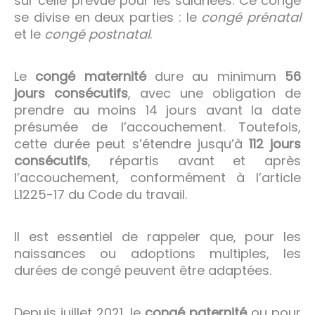
sur celle prévue pour les salariées. Ce congé
se divise en deux parties : le
congé prénatal
et le
congé postnatal
.
Le
congé maternité
dure au minimum
56
jours consécutifs
, avec une obligation de
prendre au moins 14 jours avant la date
présumée de l’accouchement. Toutefois,
cette durée peut s’étendre jusqu’à
112 jours
consécutifs
, répartis avant et après
l’accouchement, conformément à l’article
L1225-17 du Code du travail.
Il est essentiel de rappeler que, pour les
naissances ou adoptions multiples, les
durées de congé peuvent être adaptées.
Depuis juillet 2021, le
congé paternité
ou pour