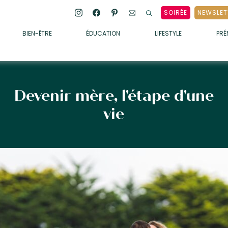
SOIRÉE
NEWSLET
BIEN-ÊTRE
ÉDUCATION
LIFESTYLE
PR
ENFANTS
• ALIMENTATION
• SOMMEIL
Devenir mère, l'étape d'une
• MÉDECINE DOUCE
vie
• PSYCHOLOGIE
• SOINS