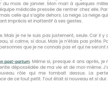
 du mois de janvier. Mon mari à quelques millie
l’équipe médicale pressée de rentrer chez elle. Pa
is celle qui s’agite dehors. La neige. La neige qu
ant imprécis et inattentif à ses gestes.
ais je ne le suis pas justement, seule. Car il y a
 beau, si calme, si doux. Mais je n’étais pas prête
personnes que je ne connais pas et qui ne seront ri
. Même si, presque 4 ans après, je
on post-partum
 sentie dépossédée de ma vie et de moi-même. J’a
uveau rôle qui me tombait dessus. La perte
e de ce tout petit. Tout était si nouveau et si dur.