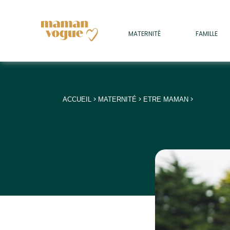
+
MATERNITÉ
FAMILLE
ADULTES
+
• SOMMEIL
+
• MÉDECINE DOUCE
>
>
>
ACCUEIL
MATERNITÉ
ETRE MAMAN
+
• PSYCHOLOGIE
+