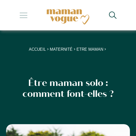
+
+
+
>
>
>
ACCUEIL
MATERNITÉ
ETRE MAMAN
+
+
Être maman solo :
comment font-elles ?