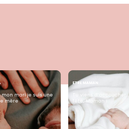
A
ETRE MAMAN
 mon mari je suis une
Tu viens d’accoucher
re mère
fête, Maman !