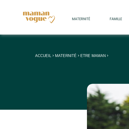
+
MATERNITÉ
FAMILLE
ADULTES
+
• SOMMEIL
+
• MÉDECINE DOUCE
>
>
>
ACCUEIL
MATERNITÉ
ETRE MAMAN
+
• PSYCHOLOGIE
+