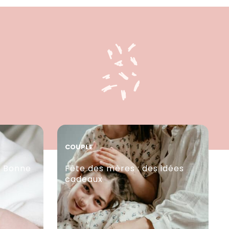
COUPLE
… Bonne
Fête des mères : des idées
cadeaux