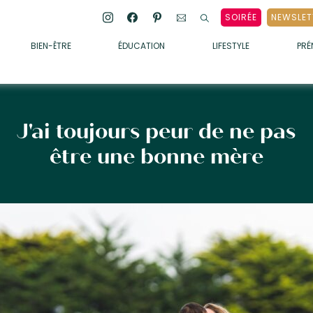
SOIRÉE
NEWSLET
BIEN-ÊTRE
ÉDUCATION
LIFESTYLE
PR
ENFANTS
• ALIMENTATION
• SOMMEIL
J'ai toujours peur de ne pas
• MÉDECINE DOUCE
être une bonne mère
• PSYCHOLOGIE
• SOINS