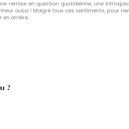
une remise en question quotidienne, une introspecti
heur aussi ! Malgré tous ces sentiments, pour ri
r en arrière…
lu ?