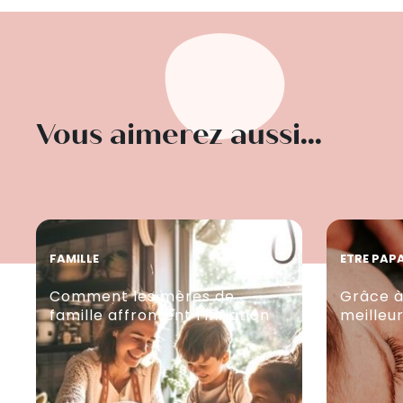
Vous aimerez aussi...
FAMILLE
ETRE PAP
Comment les mères de
Grâce à
famille affrontent l’inflation
meilleu