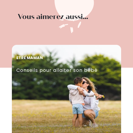
Vous aimerez aussi...
ETRE MAMAN
ET
Conseils pour allaiter son bébé
Al
qu