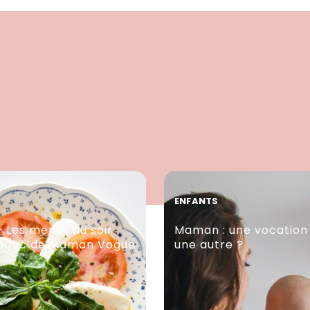
ENFANTS
– Les menus du soir
Maman : une vocatio
rédac’de Maman Vogue
une autre ?