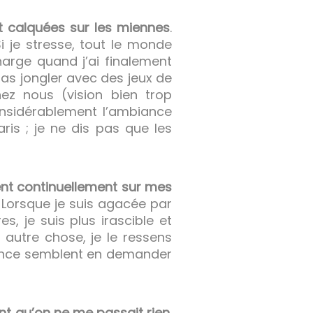
t calquées sur les miennes
.
 je stresse, tout le monde
arge quand j’ai finalement
pas jongler avec des jeux de
ez nous (vision bien trop
considérablement l’ambiance
aris ; je ne dis pas que les
ent continuellement sur mes
. Lorsque je suis agacée par
, je suis plus irascible et
autre chose, je le ressens
alance semblent en demander
ent qu’on ne me passait rien
.