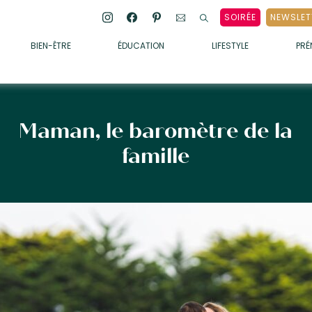
SOIRÉE
NEWSLET
BIEN-ÊTRE
ÉDUCATION
LIFESTYLE
PR
ENFANTS
• ALIMENTATION
• SOMMEIL
Maman, le baromètre de la
• MÉDECINE DOUCE
famille
• PSYCHOLOGIE
• SOINS