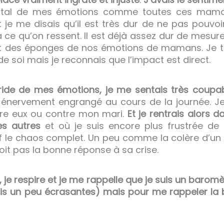
total de mes émotions comme toutes ces mama
 je me disais qu’il est très dur de ne pas pouvoir
 à ce qu’on ressent. Il est déjà assez dur de mesur
nt des éponges de nos émotions de mamans. Je tr
e soi mais je reconnais que l’impact est direct.
bride de mes émotions, je me sentais très coupa
 énervement engrangé au cours de la journée. J
tre eux ou contre mon mari.
Et je rentrais alors 
es autres
et où je suis encore plus frustrée de
ef le chaos complet. Un peu comme la colère d’un 
it pas la bonne réponse à sa crise.
 je respire et je me rappelle que je suis un barom
ois un peu écrasantes) mais pour me rappeler la 