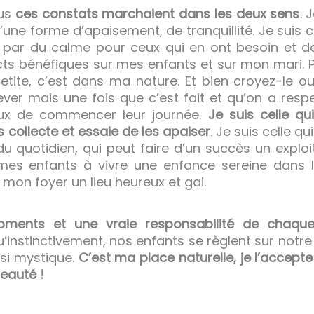
ous
ces constats marchaient dans les deux sens
. 
ne forme d’apaisement, de tranquillité. Je suis ce
par du calme pour ceux qui en ont besoin et de 
ects bénéfiques sur mes enfants et sur mon mari. Pa
etite, c’est dans ma nature. Et bien croyez-le ou
ever mais une fois que c’est fait et qu’on a res
oyeux de commencer leur journée.
Je suis celle qu
s collecte et essaie de les apaiser
. Je suis celle q
 du quotidien, qui peut faire d’un succès un explo
mes enfants à vivre une enfance sereine dans la
 mon foyer un lieu heureux et gai.
ments et une vraie responsabilité de chaque 
instinctivement, nos enfants se règlent sur notre
si mystique.
C’est ma place naturelle, je l’accepte
beauté !