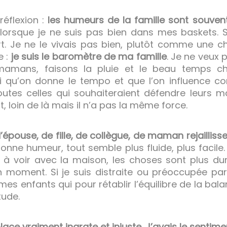
réflexion :
les humeurs de la famille sont souven
lorsque je ne suis pas bien dans mes baskets. Si
t. Je ne le vivais pas bien, plutôt comme une ch
e :
je suis le baromètre de ma famille
. Je ne veux 
amans, faisons la pluie et le beau temps ch
rai qu’on donne le tempo et que l’on influence 
toutes celles qui souhaiteraient défendre leurs m
loin de là mais il n’a pas la même force.
pouse, de fille, de collègue, de maman rejailliss
bonne humeur, tout semble plus fluide, plus facile
 à voir avec la maison, les choses sont plus dures
moment. Si je suis distraite ou préoccupée par 
s enfants qui pour rétablir l’équilibre de la b
tude.
place vraiment ingrate et injuste
.
J’avais le sentim