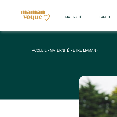
+
MATERNITÉ
FAMILLE
ADULTES
+
• SOMMEIL
+
• MÉDECINE DOUCE
>
>
>
ACCUEIL
MATERNITÉ
ETRE MAMAN
+
• PSYCHOLOGIE
+