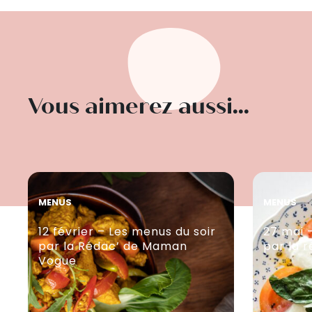
Vous aimerez aussi...
MENUS
MENUS
12 février – Les menus du soir
27 mai 
par la Rédac’ de Maman
par la 
Vogue