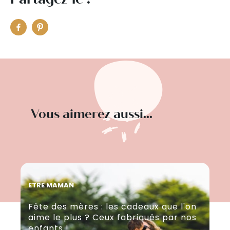
Vous aimerez aussi...
ETRE MAMAN
ET
Fête des mères : les cadeaux que l'on
Fê
aime le plus ? Ceux fabriqués par nos
ca
enfants !