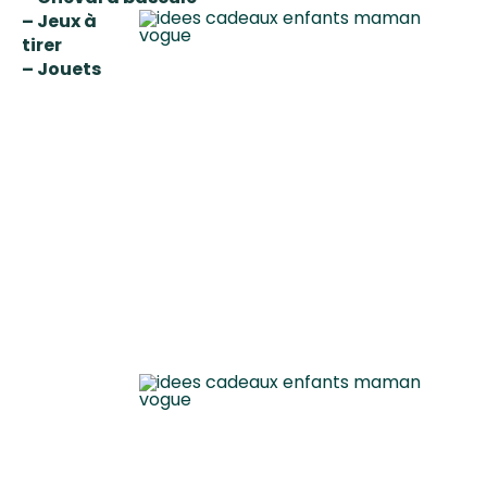
– Jeux à
tirer
– Jouets