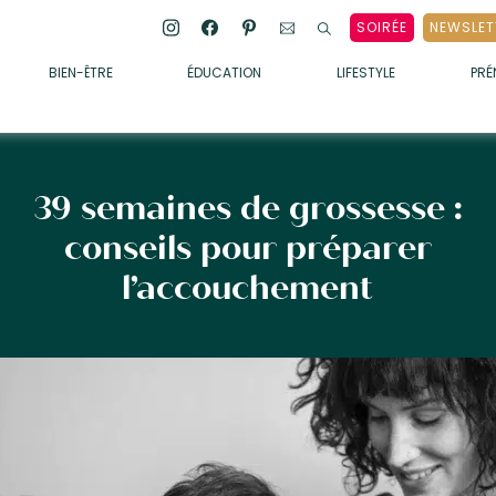
SOIRÉE
NEWSLET
BIEN-ÊTRE
ÉDUCATION
LIFESTYLE
PR
ENFANTS
• ALIMENTATION
• SOMMEIL
39 semaines de grossesse :
• MÉDECINE DOUCE
conseils pour préparer
• PSYCHOLOGIE
l’accouchement
• SOINS