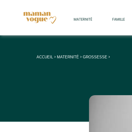
+
MATERNITÉ
FAMILLE
ADULTES
+
• SOMMEIL
+
• MÉDECINE DOUCE
>
>
>
ACCUEIL
MATERNITÉ
GROSSESSE
+
• PSYCHOLOGIE
+