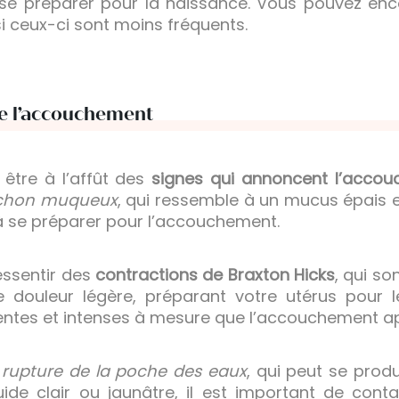
se préparer pour la naissance. Vous pouvez enc
i ceux-ci sont moins fréquents.
de l’accouchement
 être à l’affût des
signes qui annoncent l’acco
uchon muqueux
, qui ressemble à un mucus épais e
à se préparer pour l’accouchement.
essentir des
contractions de Braxton Hicks
, qui so
douleur légère, préparant votre utérus pour le
uentes et intenses à mesure que l’accouchement a
a
rupture de la poche des eaux
, qui peut se prod
quide clair ou jaunâtre, il est important de con