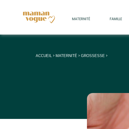
+
MATERNITÉ
FAMILLE
ADULTES
+
• SOMMEIL
+
• MÉDECINE DOUCE
>
>
>
ACCUEIL
MATERNITÉ
GROSSESSE
+
• PSYCHOLOGIE
+