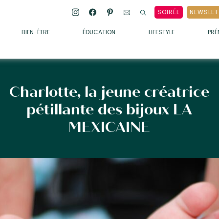
SOIRÉE
NEWSLET
BIEN-ÊTRE
ÉDUCATION
LIFESTYLE
PR
ENFANTS
• ALIMENTATION
• SOMMEIL
Charlotte, la jeune créatrice
• MÉDECINE DOUCE
pétillante des bijoux LA
• PSYCHOLOGIE
MEXICAINE
• SOINS